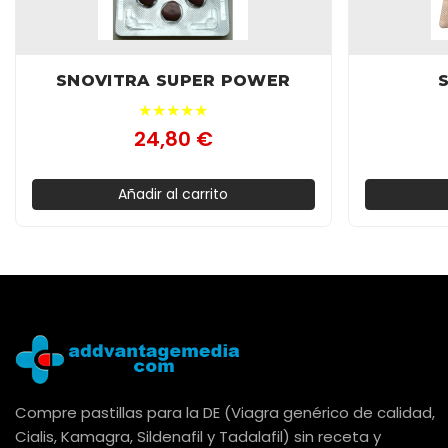
SNOVITRA SUPER POWER
★★★★★
24,80 €
Añadir al carrito
Compre pastillas para la DE (Viagra genérico de calidad,
Cialis, Kamagra, Sildenafil y Tadalafil) sin receta y