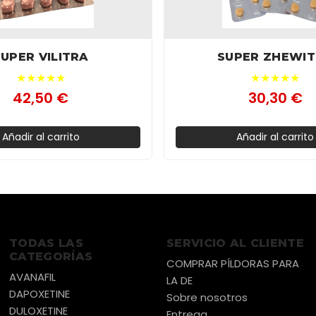
SUPER VILITRA
SUPER ZHEWI
★★★★★
★★★★★
42,50 €
30,30 €
Añadir al carrito
Añadir al carrito
TODAS LAS
SERVICIO AL CLIENTE
CATEGORÍAS
COMPRAR PÍLDORAS PARA
AVANAFIL
LA DE
DAPOXETINE
Sobre nosotros
DULOXETINE
Entrega