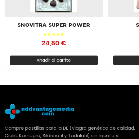
SNOVITRA SUPER POWER
★★★★★
24,80 €
Añadir al carrito
Compre pastillas para la DE (Viagra genérico de calidad,
Cialis, Kamagra, Sildenafil y Tadalafil) sin receta y