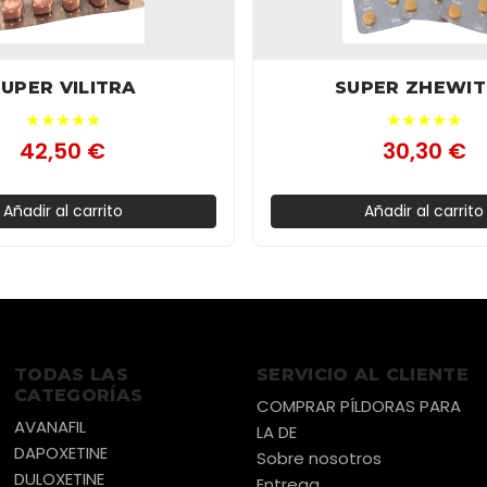
SUPER VILITRA
SUPER ZHEWI
★★★★★
★★★★★
42,50 €
30,30 €
Añadir al carrito
Añadir al carrito
TODAS LAS
SERVICIO AL CLIENTE
CATEGORÍAS
COMPRAR PÍLDORAS PARA
AVANAFIL
LA DE
DAPOXETINE
Sobre nosotros
DULOXETINE
Entrega