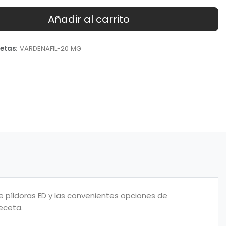
Añadir al carrito
etas:
VARDENAFIL-20 MG
e píldoras ED y las convenientes opciones de
eceta.