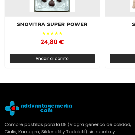
SNOVITRA SUPER POWER
★★★★★
24,80 €
Añadir al carrito
Compre pastillas para la DE (Viagra genérico de calidad,
Cialis, Kamagra, Sildenafil y Tadalafil) sin receta y