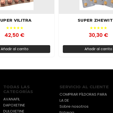
SUPER VILITRA
SUPER ZHEWI
★★★★★
★★★★★
42,50 €
30,30 €
Añadir al carrito
Añadir al carrito
TODAS LAS
SERVICIO AL CLIENTE
CATEGORÍAS
COMPRAR PÍLDORAS PARA
AVANAFIL
LA DE
DAPOXETINE
Sobre nosotros
DULOXETINE
Entrega