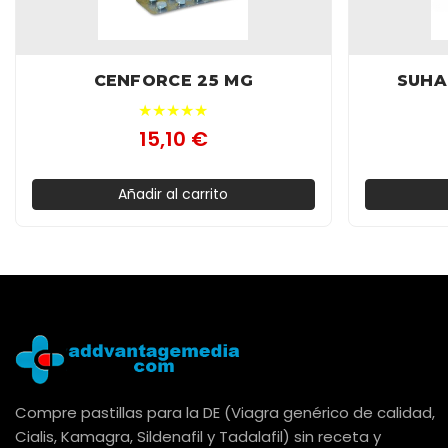
CENFORCE 25 MG
SUHA
★★★★★
15,10 €
Añadir al carrito
Compre pastillas para la DE (Viagra genérico de calidad,
Cialis, Kamagra, Sildenafil y Tadalafil) sin receta y