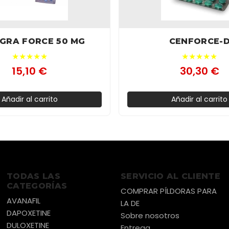
GRA FORCE 50 MG
CENFORCE-
★★★★★
★★★★★
15,10 €
30,30 €
Añadir al carrito
Añadir al carrito
TODAS LAS
SERVICIO AL CLIENTE
CATEGORÍAS
COMPRAR PÍLDORAS PARA
AVANAFIL
LA DE
DAPOXETINE
Sobre nosotros
DULOXETINE
Entrega